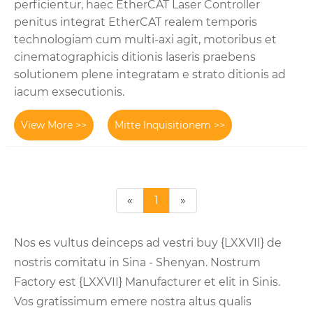
perficientur, haec EtherCAT Laser Controller
penitus integrat EtherCAT realem temporis
technologiam cum multi-axi agit, motoribus et
cinematographicis ditionis laseris praebens
solutionem plene integratam e strato ditionis ad
iacum exsecutionis.
View More >>
Mitte Inquisitionem >>
«
1
»
Nos es vultus deinceps ad vestri buy {LXXVII} de
nostris comitatu in Sina - Shenyan. Nostrum
Factory est {LXXVII} Manufacturer et elit in Sinis.
Vos gratissimum emere nostra altus qualis