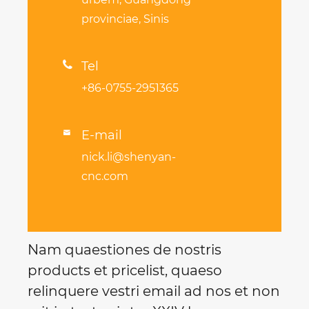
provinciae, Sinis

Tel
+86-0755-2951365
E-mail

nick.li@shenyan-
cnc.com
Nam quaestiones de nostris
products et pricelist, quaeso
relinquere vestri email ad nos et non