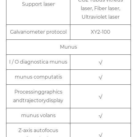
Support laser
laser, Fiber laser,
Ultraviolet laser
Galvanometer protocol
XY2-100
Munus
I / O diagnostica munus
√
munus computatis
√
Processinggraphics
√
andtrajectorydisplay
munus volans
√
Z-axis autofocus
√