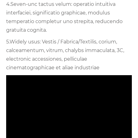
4.Seven-unc tactus velum: operatio intuitiva
interfaciei, significatio graphicae, modulus
temperatio completur uno strepita, reducendo
gratuita cognita.
5.Widely usus: Vestis / Fabrica/Textilis, corium,
calceamentum, vitrum, chalybs immaculata, 3C,
electronic accessiones, pelliculae
cinematographicae et aliae industriae