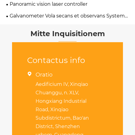
Panoramic vision laser controller
Galvanometer Vola secans et observans Systema
Imperium
Mitte Inquisitionem
Contactus info

Oratio
Aedificium IV, Xinqiao
Chuanggu, n. XLV,
Hongxiang Industrial
Road, Xinqiao
Subdistrictum, Bao'an
District, Shenzhen
urbem, Guangdong