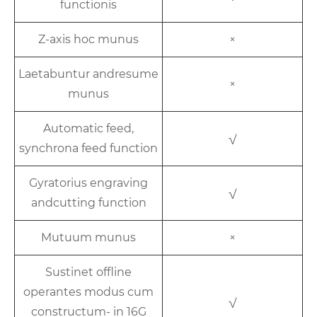
functionis
Z-axis hoc munus
×
Laetabuntur andresume
×
munus
Automatic feed,
√
synchrona feed function
Gyratorius engraving
√
andcutting function
Mutuum munus
×
Sustinet offline
operantes modus cum
√
constructum- in 16G