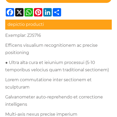
Facebook
X
WhatsApp
Pinterest
LinkedIn
Share
depictio producti
Exemplar: ZJS716
Efficens visualium recognitionem ac precise
positioning
● Ultra alta cura et ieiunium processui (5-10
temporibus velocius quam traditional sectionem)
Lorem commutatione inter sectionem et
sculpturam
Galvanometer auto-reprehendo et correctione
intelligens
Multi-axis nexus precise imperium